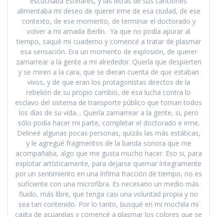
escuchaba Estelares, y las letras de sus canciones
alimentaba mi deseo de querer irme de esa ciudad, de ese
contexto, de ese momento, de terminar el doctorado y
volver a mi amada Berlín. Ya que no podía apurar al
tiempo, saqué mi cuaderno y comencé a tratar de plasmar
esa sensación. Era un momento de explosión, de querer
zamarrear a la gente a mi alrededor. Quería que despierten
y se miren a la cara, que se dieran cuenta de que estaban
vivos, y de que eran los protagonistas directos de la
rebelión de su propio cambio, de esa lucha contra lo
esclavo del sistema de transporte público que toman todos
los días de su vida… Quería zamarrear a la gente, si, pero
sólo podía hacer mi parte, completar el doctorado e irme.
Delineé algunas pocas personas, quizás las más estáticas,
y le agregué fragmentos de la banda sonora que me
acompañaba, algo que me gusta mucho hacer. Eso si, para
explotar artísticamente, para dejarse quemar íntegramente
por un sentimiento en una ínfima fracción de tiempo, no es
suficiente con una microfibra. Es necesario un medio más
fluido, más libre, que tenga casi una voluntad propia y no
sea tan contenido. Por lo tanto, busqué en mi mochila mi
cajita de acuarelas y comencé a plasmar los colores que se