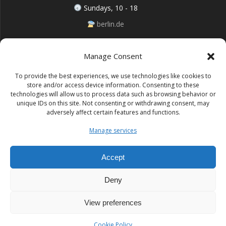
Sundays, 10 - 18
berlin.de
Manage Consent
Follow me on Instagram
To provide the best experiences, we use technologies like cookies to
store and/or access device information. Consenting to these
technologies will allow us to process data such as browsing behavior or
unique IDs on this site. Not consenting or withdrawing consent, may
adversely affect certain features and functions.
Impressum (Site notice)
Manage services
Datenschutz (Cookie policy)
Accept
Deny
Lufo Art
View preferences
© 2026 Lufo Art. Built using WordPress and the
Mesmerize
theme
Cookie Policy