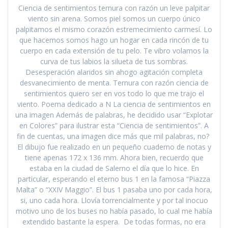
Ciencia de sentimientos ternura con razón un leve palpitar
viento sin arena. Somos piel somos un cuerpo único
palpitamos el mismo corazón estremecimiento carmesí. Lo
que hacemos somos hago un hogar en cada rincón de tu
cuerpo en cada extensión de tu pelo. Te vibro volamos la
curva de tus labios la silueta de tus sombras.
Desesperación alaridos sin ahogo agitación completa
desvanecimiento de menta. Ternura con razón ciencia de
sentimientos quiero ser en vos todo lo que me trajo el
viento. Poema dedicado a N La ciencia de sentimientos en
una imagen Además de palabras, he decidido usar “Explotar
en Colores” para ilustrar esta “Ciencia de sentimientos”. A
fin de cuentas, una imagen dice más que mil palabras, no?
El dibujo fue realizado en un pequeño cuaderno de notas y
tiene apenas 172 x 136 mm. Ahora bien, recuerdo que
estaba en la ciudad de Salerno el día que lo hice. En
particular, esperando el eterno bus 1 en la famosa “Piazza
Malta” o “XXIV Maggio”. El bus 1 pasaba uno por cada hora,
si, uno cada hora. Llovía torrencialmente y por tal inocuo
motivo uno de los buses no había pasado, lo cual me había
extendido bastante la espera. De todas formas, no era